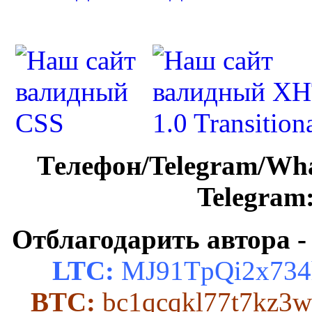
Телефон/Telegram/Wh
Telegram
Отблагодарить автора -
LTC:
MJ91TpQi2x734
BTC:
bc1qcqkl77t7kz3w