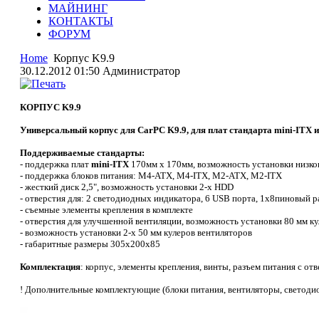
МАЙНИНГ
КОНТАКТЫ
ФОРУМ
Home
Корпус K9.9
30.12.2012 01:50
Администратор
КОРПУС K9.9
Универсальный корпус для CarPC K9.9, для плат стандарта mini-ITX из
Поддерживаемые стандарты:
- поддержка плат
mini-ITX
170мм х 170мм, возможность установки низкоп
- поддержка блоков питания: M4-ATX, M4-ITX, M2-ATX, M2-ITX
- жесткий диск 2,5", возможность установки 2-х HDD
- отверстия для: 2 светодиодных индикатора, 6 USB порта,
1х8пиновый ра
- съемные элементы крепления в комплекте
- отверстия для улучшенной вентиляции, возможность установки 80 мм ку
- возможность установки 2-х 50 мм кулеров вентиляторов
- габаритные размеры 305х200х85
Комплектация
: корпус, элементы крепления, винты, разъем питания с отв
! Дополнительные комплектующие (блоки питания, вентиляторы, светодиод