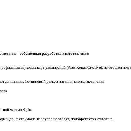
 металла - собственная разработка и изготовление:
рофильных звуковых карт расширений (Asus Xonar, Creative),
изготовлен под
зъем питания,
1х4пиновый разъем питания, кнопка включения
лера
етной частью 8 pin.
ы и др.) в стоимость корпусов не входят, приобретаются отдельно.