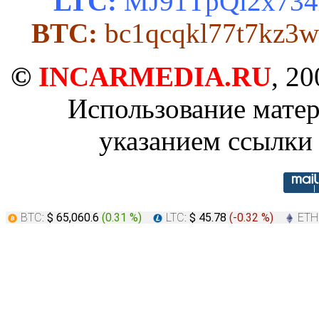
LTC:
MJ91TpQi2x734
BTC:
bc1qcqkl77t7kz3w
©
INCARMEDIA.RU
, 2
Использование матер
указанием ссылки 
BTC:
$ 65,060.6
(
0.31 %
)
LTC:
$ 45.78
(
-0.32 %
)
ETH