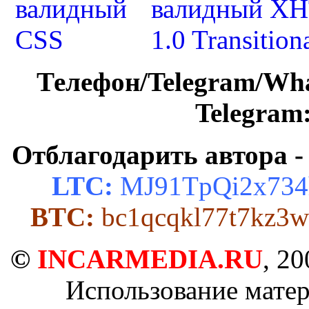
Телефон/Telegram/Wh
Telegram
Отблагодарить автора -
LTC:
MJ91TpQi2x734
BTC:
bc1qcqkl77t7kz3w
©
INCARMEDIA.RU
, 2
Использование матер