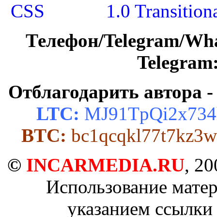
Телефон/Telegram/Wh
Telegram
Отблагодарить автора -
LTC:
MJ91TpQi2x734
BTC:
bc1qcqkl77t7kz3w
©
INCARMEDIA.RU
, 2
Использование матер
указанием ссылки 