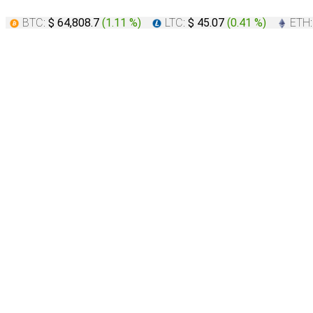
BTC:
$ 64,808.7
(
1.11 %
)
LTC:
$ 45.07
(
0.41 %
)
ETH