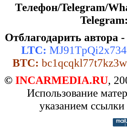
Телефон/Telegram/Wh
Telegram
Отблагодарить автора -
LTC:
MJ91TpQi2x734
BTC:
bc1qcqkl77t7kz3w
©
INCARMEDIA.RU
, 2
Использование матер
указанием ссылки 